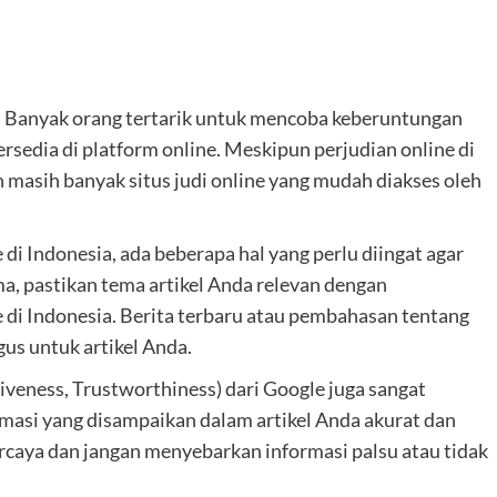
a. Banyak orang tertarik untuk mencoba keberuntungan
rsedia di platform online. Meskipun perjudian online di
 masih banyak situs judi online yang mudah diakses oleh
 di Indonesia, ada beberapa hal yang perlu diingat agar
ma, pastikan tema artikel Anda relevan dengan
 di Indonesia. Berita terbaru atau pembahasan tentang
us untuk artikel Anda.
iveness, Trustworthiness) dari Google juga sangat
ormasi yang disampaikan dalam artikel Anda akurat dan
rcaya dan jangan menyebarkan informasi palsu atau tidak