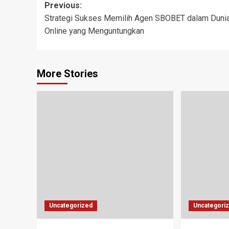
Post
Previous:
Strategi Sukses Memilih Agen SBOBET dalam Dunia
navigation
Online yang Menguntungkan
More Stories
Uncategorized
Uncategori