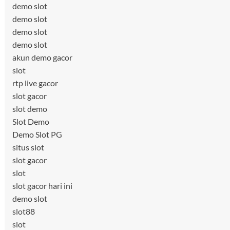
demo slot
demo slot
demo slot
demo slot
akun demo gacor
slot
rtp live gacor
slot gacor
slot demo
Slot Demo
Demo Slot PG
situs slot
slot gacor
slot
slot gacor hari ini
demo slot
slot88
slot