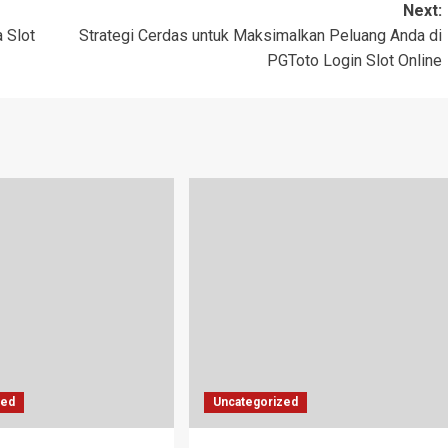
Next:
 Slot
Strategi Cerdas untuk Maksimalkan Peluang Anda di
PGToto Login Slot Online
zed
Uncategorized