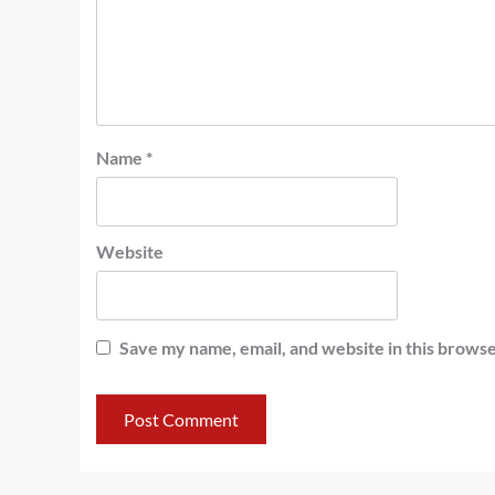
Name
*
Website
Save my name, email, and website in this browse