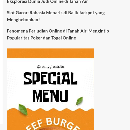
Eksplorasi Dunia Judi Online di Tanah Air
Slot Gacor: Rahasia Menarik di Balik Jackpot yang
Menghebohkan!
Fenomena Perjudian Online di Tanah Air: Mengintip
Popularitas Poker dan Togel Online