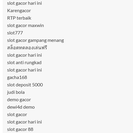
slot gacor hari ini
Karengacor
RTP terbaik
slot gacor maxwin
slot777
slot gacor gampang menang
สล็อตทดลองเล่นฟรี
slot gacor hari ini
slot anti rungkad
slot gacor hari ini
gacha168
slot deposit 5000
judi bola
demo gacor
dewi4d demo
slot gacor
slot gacor hari ini
slot gacor 88