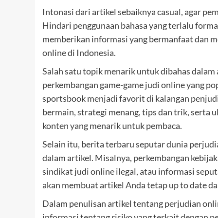
Intonasi dari artikel sebaiknya casual, agar 
Hindari penggunaan bahasa yang terlalu formal 
memberikan informasi yang bermanfaat dan me
online di Indonesia.
Salah satu topik menarik untuk dibahas dalam a
perkembangan game-game judi online yang popu
sportsbook menjadi favorit di kalangan penjud
bermain, strategi menang, tips dan trik, serta 
konten yang menarik untuk pembaca.
Selain itu, berita terbaru seputar dunia perjud
dalam artikel. Misalnya, perkembangan kebijak
sindikat judi online ilegal, atau informasi sep
akan membuat artikel Anda tetap up to date da
Dalam penulisan artikel tentang perjudian onl
informasi tentang risiko yang terkait dengan p