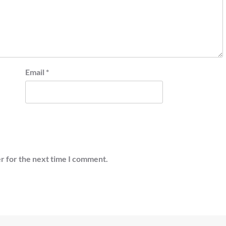
Email
*
r for the next time I comment.