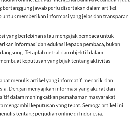
 bertanggung jawab perlu disertakan dalam artikel.
b untuk memberikan informasi yang jelas dan transparan
osi yang berlebihan atau mengajak pembaca untuk
berikan informasi dan edukasi kepada pembaca, bukan
langsung. Tetaplah netral dan objektif dalam
embuat keputusan yang bijak tentang aktivitas
pat menulis artikel yang informatif, menarik, dan
esia. Dengan menyajikan informasi yang akurat dan
positif dalam meningkatkan pemahaman masyarakat
 mengambil keputusan yang tepat. Semoga artikel ini
nulis tentang perjudian online di Indonesia.