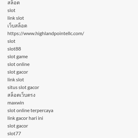
สล็อต
slot
link slot
เว็บสล็อต
https://www.highlandpointellc.com/
slot
slot88
slot game
slot online
slot gacor
link slot
situs slot gacor
สล็อตเว็บตรง
maxwin
slot online terpercaya
link gacor hari ini
slot gacor
slot77