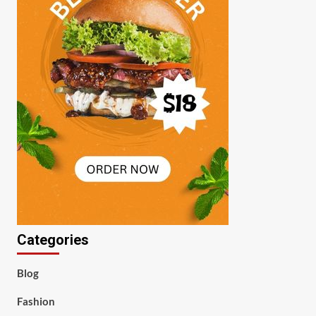
Categories
Blog
Fashion