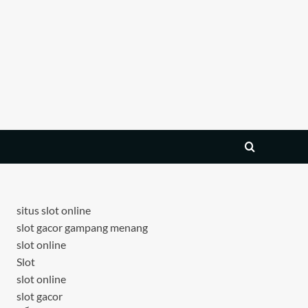
situs slot online
slot gacor gampang menang
slot online
Slot
slot online
slot gacor