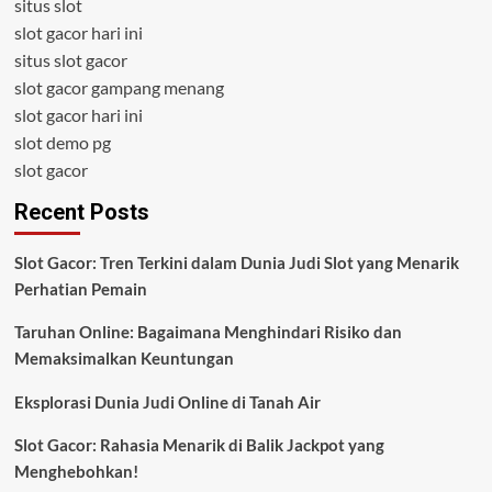
situs slot
slot gacor hari ini
situs slot gacor
slot gacor gampang menang
slot gacor hari ini
slot demo pg
slot gacor
Recent Posts
Slot Gacor: Tren Terkini dalam Dunia Judi Slot yang Menarik
Perhatian Pemain
Taruhan Online: Bagaimana Menghindari Risiko dan
Memaksimalkan Keuntungan
Eksplorasi Dunia Judi Online di Tanah Air
Slot Gacor: Rahasia Menarik di Balik Jackpot yang
Menghebohkan!