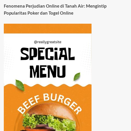
Fenomena Perjudian Online di Tanah Air: Mengintip
Popularitas Poker dan Togel Online