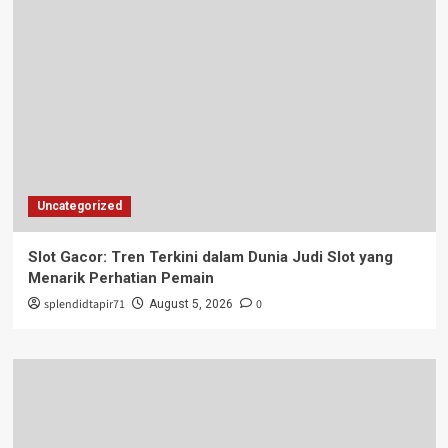
Uncategorized
Slot Gacor: Tren Terkini dalam Dunia Judi Slot yang
Menarik Perhatian Pemain
splendidtapir71
0
August 5, 2026