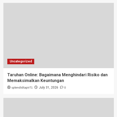
Uncategorized
Taruhan Online: Bagaimana Menghindari Risiko dan
Memaksimalkan Keuntungan
splendidtapir71
0
July 31, 2026