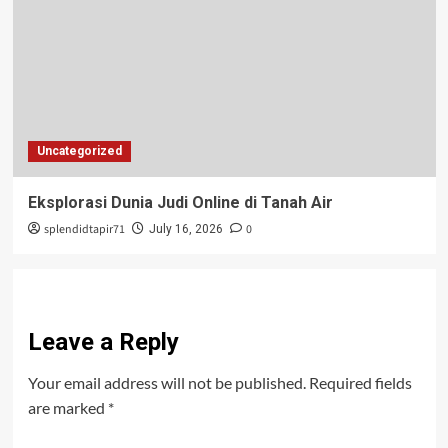
Uncategorized
Eksplorasi Dunia Judi Online di Tanah Air
splendidtapir71
0
July 16, 2026
Leave a Reply
Your email address will not be published.
Required fields
are marked
*