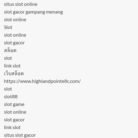
situs slot online
slot gacor gampang menang
slot online
Slot
slot online
slot gacor
สล็อต
slot
link slot
เว็บสล็อต
https://www.highlandpointellc.com/
slot
slot88
slot game
slot online
slot gacor
link slot
situs slot gacor