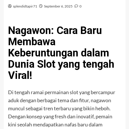
splendidtapir71
September 6, 2025
0
Nagawon: Cara Baru
Membawa
Keberuntungan dalam
Dunia Slot yang tengah
Viral!
Di tengah ramai permainan slot yang bercampur
aduk dengan berbagai tema dan fitur,
nagawon
muncul sebagai tren terbaru yang bikin heboh.
Dengan konsep yang fresh dan inovatif, pemain
kini seolah mendapatkan nafas baru dalam