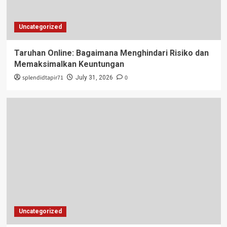
Uncategorized
Taruhan Online: Bagaimana Menghindari Risiko dan
Memaksimalkan Keuntungan
splendidtapir71
0
July 31, 2026
Uncategorized