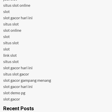
situs slot online
slot
slot gacor hari ini
situs slot
slot online
slot
situs slot
slot
link slot
situs slot
slot gacor hari ini
situs slot gacor
slot gacor gampang menang
slot gacor hari ini
slot demo pg
slot gacor
Recent Posts