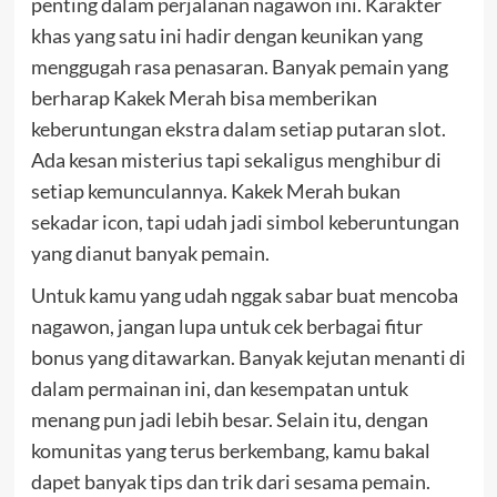
penting dalam perjalanan nagawon ini. Karakter
khas yang satu ini hadir dengan keunikan yang
menggugah rasa penasaran. Banyak pemain yang
berharap Kakek Merah bisa memberikan
keberuntungan ekstra dalam setiap putaran slot.
Ada kesan misterius tapi sekaligus menghibur di
setiap kemunculannya. Kakek Merah bukan
sekadar icon, tapi udah jadi simbol keberuntungan
yang dianut banyak pemain.
Untuk kamu yang udah nggak sabar buat mencoba
nagawon, jangan lupa untuk cek berbagai fitur
bonus yang ditawarkan. Banyak kejutan menanti di
dalam permainan ini, dan kesempatan untuk
menang pun jadi lebih besar. Selain itu, dengan
komunitas yang terus berkembang, kamu bakal
dapet banyak tips dan trik dari sesama pemain.