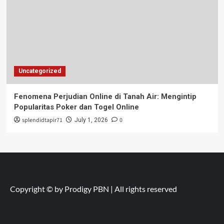
Uncategorized
Fenomena Perjudian Online di Tanah Air: Mengintip
Popularitas Poker dan Togel Online
splendidtapir71
0
July 1, 2026
Copyright © by
Prodigy PBN
| All rights reserved