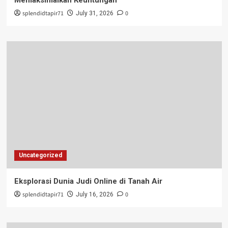
Memaksimalkan Keuntungan
splendidtapir71
0
July 31, 2026
Uncategorized
Eksplorasi Dunia Judi Online di Tanah Air
splendidtapir71
0
July 16, 2026