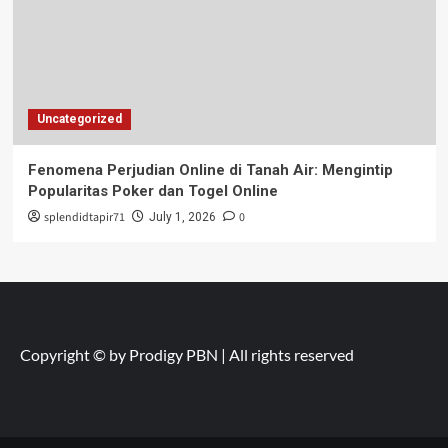
Uncategorized
Fenomena Perjudian Online di Tanah Air: Mengintip
Popularitas Poker dan Togel Online
splendidtapir71
0
July 1, 2026
Copyright © by
Prodigy PBN
| All rights reserved