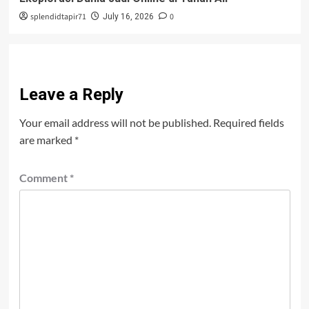
splendidtapir71
0
July 16, 2026
Leave a Reply
Your email address will not be published.
Required fields
are marked
*
Comment
*