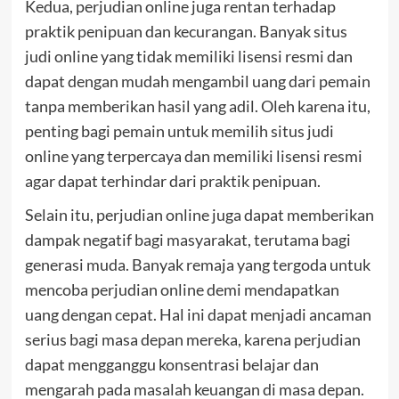
Kedua, perjudian online juga rentan terhadap
praktik penipuan dan kecurangan. Banyak situs
judi online yang tidak memiliki lisensi resmi dan
dapat dengan mudah mengambil uang dari pemain
tanpa memberikan hasil yang adil. Oleh karena itu,
penting bagi pemain untuk memilih situs judi
online yang terpercaya dan memiliki lisensi resmi
agar dapat terhindar dari praktik penipuan.
Selain itu, perjudian online juga dapat memberikan
dampak negatif bagi masyarakat, terutama bagi
generasi muda. Banyak remaja yang tergoda untuk
mencoba perjudian online demi mendapatkan
uang dengan cepat. Hal ini dapat menjadi ancaman
serius bagi masa depan mereka, karena perjudian
dapat mengganggu konsentrasi belajar dan
mengarah pada masalah keuangan di masa depan.