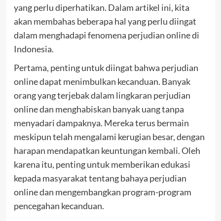
yang perlu diperhatikan. Dalam artikel ini, kita
akan membahas beberapa hal yang perlu diingat
dalam menghadapi fenomena perjudian online di
Indonesia.
Pertama, penting untuk diingat bahwa perjudian
online dapat menimbulkan kecanduan. Banyak
orang yang terjebak dalam lingkaran perjudian
online dan menghabiskan banyak uang tanpa
menyadari dampaknya. Mereka terus bermain
meskipun telah mengalami kerugian besar, dengan
harapan mendapatkan keuntungan kembali. Oleh
karena itu, penting untuk memberikan edukasi
kepada masyarakat tentang bahaya perjudian
online dan mengembangkan program-program
pencegahan kecanduan.