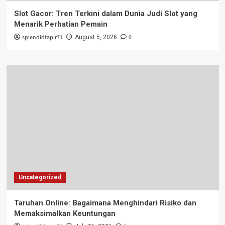
Slot Gacor: Tren Terkini dalam Dunia Judi Slot yang
Menarik Perhatian Pemain
splendidtapir71
0
August 5, 2026
Uncategorized
Taruhan Online: Bagaimana Menghindari Risiko dan
Memaksimalkan Keuntungan