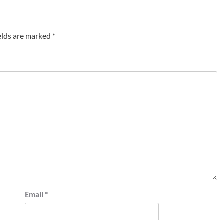
elds are marked
*
Email
*