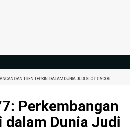
NGAN DAN TREN TERKINI DALAM DUNIA JUDI SLOT GACOR.
77: Perkembangan
i dalam Dunia Judi