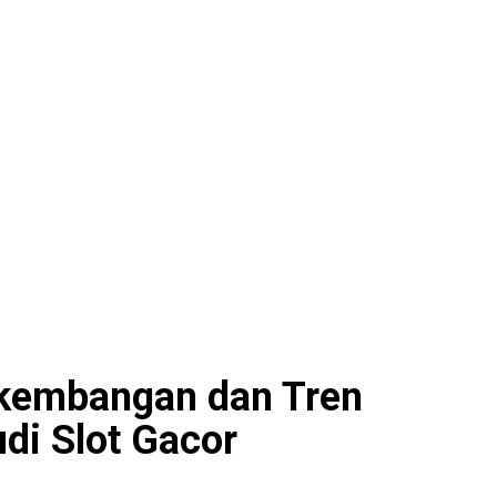
rkembangan dan Tren
udi Slot Gacor