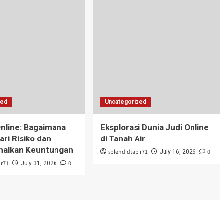
zed
Uncategorized
nline: Bagaimana
Eksplorasi Dunia Judi Online
ri Risiko dan
di Tanah Air
alkan Keuntungan
splendidtapir71
0
July 16, 2026
ir71
0
July 31, 2026