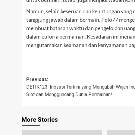
Namun, selain keseruan dan keuntungan yang 
tanggung jawab dalam bermain. Polo77 menge
membuat batasan waktu dan pengelolaan uang 
dalam euforia permainan. Kesadaran ini menam
mengutamakan keamanan dan kenyamanan bag
Post
Previous:
DETIK123: Inovasi Terkini yang Mengubah Wajah Ind
navigation
Slot dan Mengguncang Dunia Permainan!
More Stories