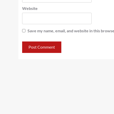
Website
Save my name, email, and website in this browse