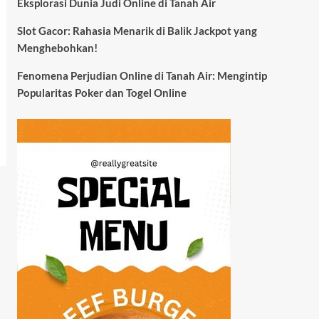
Eksplorasi Dunia Judi Online di Tanah Air
Slot Gacor: Rahasia Menarik di Balik Jackpot yang
Menghebohkan!
Fenomena Perjudian Online di Tanah Air: Mengintip
Popularitas Poker dan Togel Online