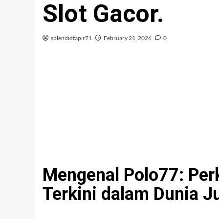
Slot Gacor.
splendidtapir71
February 21, 2026
0
Mengenal Polo77: Pe
Terkini dalam Dunia J