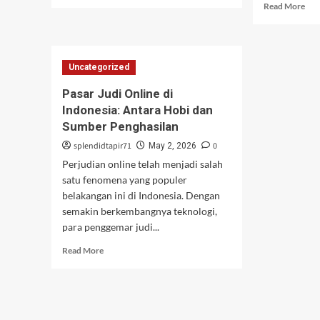
more
Rea
Read More
about
mor
Memahami
abo
Dunia
Anal
Slot
Situ
Uncategorized
Online:
BTV
Panduan
Keu
Pasar Judi Online di
Lengkap
Jud
Indonesia: Antara Hobi dan
dan
Slot
Manfaat
Sumber Penghasilan
Onl
ทดลอง
dan
splendidtapir71
0
May 2, 2026
เล่น
Per
Perjudian online telah menjadi salah
สล็อต
Spa
satu fenomena yang populer
di
Pas
belakangan ini di Indonesia. Dengan
Ind
semakin berkembangnya teknologi,
para penggemar judi...
Read
Read More
more
about
Pasar
Judi
Online