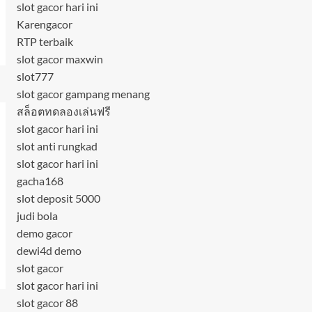
slot gacor hari ini
Karengacor
RTP terbaik
slot gacor maxwin
slot777
slot gacor gampang menang
สล็อตทดลองเล่นฟรี
slot gacor hari ini
slot anti rungkad
slot gacor hari ini
gacha168
slot deposit 5000
judi bola
demo gacor
dewi4d demo
slot gacor
slot gacor hari ini
slot gacor 88