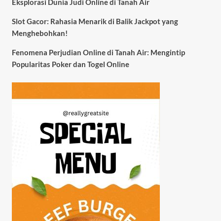
Eksplorasi Dunia Judi Online di Tanah Air
Slot Gacor: Rahasia Menarik di Balik Jackpot yang
Menghebohkan!
Fenomena Perjudian Online di Tanah Air: Mengintip
Popularitas Poker dan Togel Online