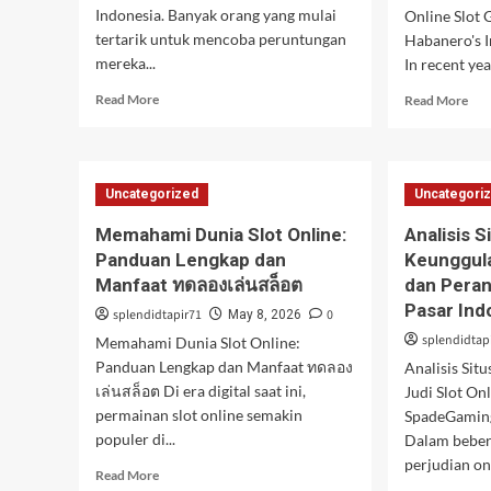
Ind
Indonesia. Banyak orang yang mulai
Online Slot
tertarik untuk mencoba peruntungan
Habanero's 
mereka...
In recent yea
Read
Rea
Read More
Read More
more
mor
about
abo
Dunia
Tre
Judi
and
Uncategorized
Uncategori
Online:
Insi
Popularitas
in
Memahami Dunia Slot Online:
Analisis 
Taruhan
the
Panduan Lengkap dan
Keunggula
Sportsbook
Ind
Manfaat ทดลองเล่นสล็อต
dan Pera
di
Onl
Indonesia
Slot
Pasar Ind
splendidtapir71
0
May 8, 2026
Gam
splendidtap
Memahami Dunia Slot Online:
Mar
Panduan Lengkap dan Manfaat ทดลอง
Analisis Si
Hab
Imp
เล่นสล็อต Di era digital saat ini,
Judi Slot On
on
permainan slot online semakin
SpadeGaming
สล็
populer di...
Dalam bebera
Gam
perjudian on
Read
Read More